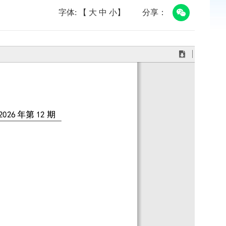
字体: 【
大
中
小
】
分享：