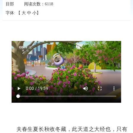
目部
阅读次数：
6118
字体: 【
大
中
小
】
夫春生夏长秋收冬藏，此天道之大经也，只有