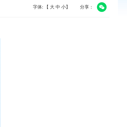
字体: 【
大
中
小
】
分享：