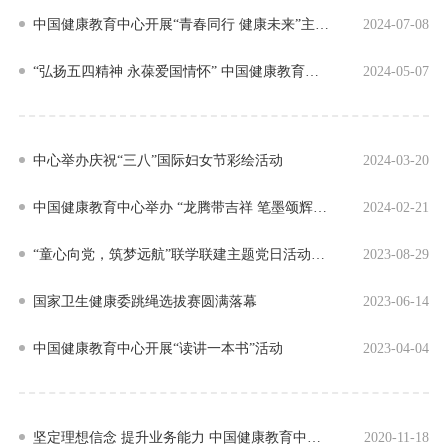
中国健康教育中心开展“青春同行 健康未来”主题团日活动
2024-07-08
“弘扬五四精神 永葆爱国情怀” 中国健康教育中心开展联学联做 主题团日活动
2024-05-07
中心举办庆祝“三八”国际妇女节彩绘活动
2024-03-20
中国健康教育中心举办 “龙腾带吉祥 笔墨颂辉煌” 2024年迎春书画摄影作品展
2024-02-21
“童心向党，筑梦远航”联学联建主题党日活动暨2023年“爱在阳光下”北京夏令营闭营
2023-08-29
国家卫生健康委跳绳选拔赛圆满落幕
2023-06-14
中国健康教育中心开展“读讲一本书”活动
2023-04-04
坚定理想信念 提升业务能力 中国健康教育中心成功举办2020年度青年干部培训班
2020-11-18