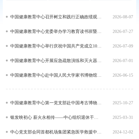
中国健康教育中心召开树立和践行正确政绩观学习教育交流研讨会
2026-08-07
中国健康教育中心党委举办学习教育读书班暨中心党委理论学习中心组（扩大）学习
2026-07-27
中国健康教育中心举行庆祝中国共产党成立105周年系列活动
2026-07-09
中国健康教育中心开展应急疏散演练和灭火器实操培训
2026-07-01
中国健康教育中心赴中国人民大学家书博物馆开展廉政教育
2026-06-15
中国健康教育中心第一党支部赴中国考古博物馆开展主题党日活动
2025-10-27
银发映初心 薪火永相传——中心组织退休干部开展党史教育沉浸式研学活动
2025-03-31
中心党支部会同首都机场集团紧急医学救援中心党支部开展联学共建主题党日活动
2024-12-02